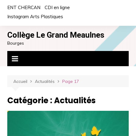
Aller
ENT CHERCAN
CDI en ligne
au
Instagram Arts Plastiques
contenu
Collège Le Grand Meaulnes
Bourges
Accueil
Actualités
Page 17
Catégorie :
Actualités