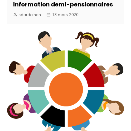
Information demi-pensionnaires
sdardalhon
13 mars 2020