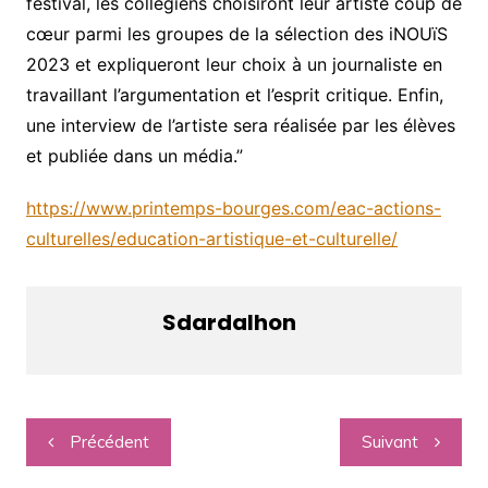
festival, les collégiens choisiront leur artiste coup de
cœur parmi les groupes de la sélection des iNOUïS
2023 et expliqueront leur choix à un journaliste en
travaillant l’argumentation et l’esprit critique. Enfin,
une interview de l’artiste sera réalisée par les élèves
et publiée dans un média.”
https://www.printemps-bourges.com/eac-actions-
culturelles/education-artistique-et-culturelle/
Sdardalhon
Navigation
Précédent
Suivant
de